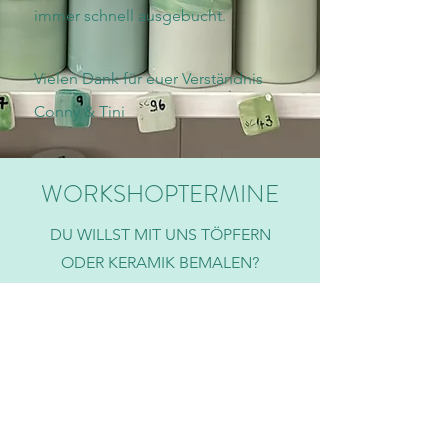
immer schnell ausgebucht.
Vielen Dank für euer Verständnis
Conny & Tini
WORKSHOPTERMINE
DU WILLST MIT UNS TÖPFERN
ODER KERAMIK BEMALEN?
AKTUELLE INFOS ZU
WORKSHOPTERMINEN FINDEST
DU HIER
ZUM SHOP