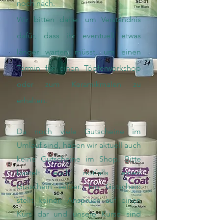
noch nach.
Wir bitten daher um Verständnis
dafür, dass ihr eventuell etwas
länger warten müsst, um einen
Termin für einen Töpferworkshop
oder zum Keramikmalen zu
erhalten.
Da noch viele Gutscheine im
Umlauf sind, haben wir aktuell auch
keine Gutscheine im Shop. Bitte
bastelt euch notfalls einen
Gutschein selber. Ein Gutschein
stellt keinen Anspruch auf einen
Kurs dar und unsere Kurse sind