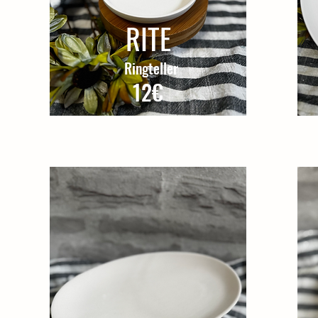
RITE
Ringteller
12€