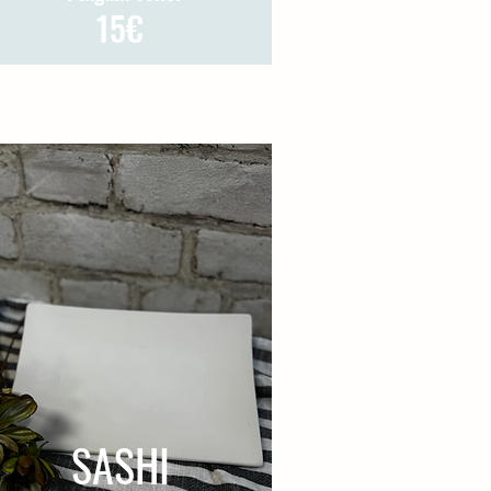
15€
SASHI