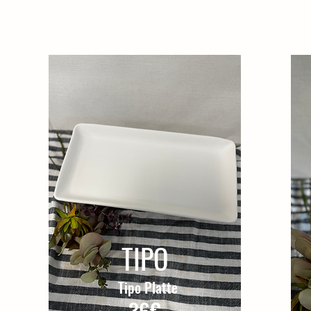
TIPO
Tipo Platte
36€