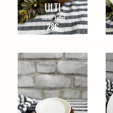
ULTI
tiefer Teller
28€