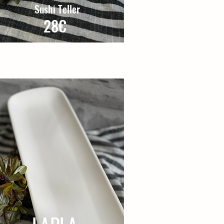
Sushi Teller
28€