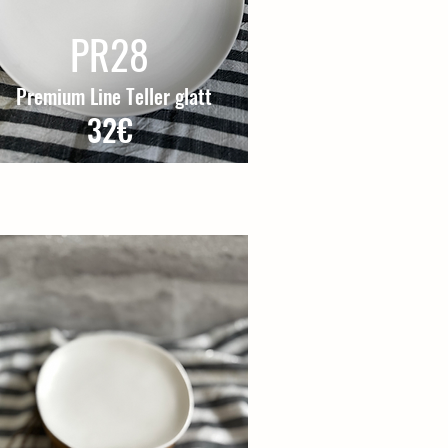
PR28
Premium Line Teller glatt
32€