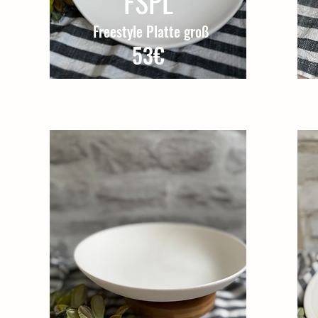
FSPL
Freestyle Platte groß
53€