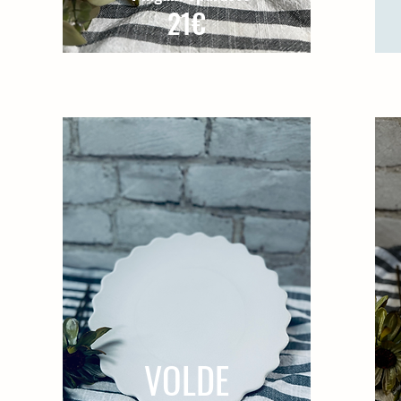
21€
VOLDE