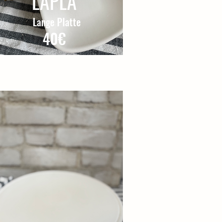
LAPLA
Lange Platte
40€