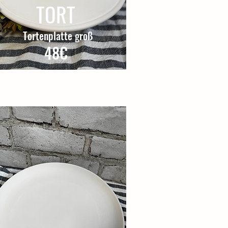
TORT
Tortenplatte groß
48€